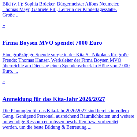
Bild (v. l.): Sophia Brücker, Bürgermeister Alfons Neumeier,
Thomas Mayr, Gabriele Ertl, Leiterin der Kindertagesstätte.
Große ...
»
Firma Boysen MVO spendet 7000 Euro
Eine großzügige Spende sorgte in der Kita St. Nikolaus für große
Freude: Thomas Hanser, Werksleiter der Firma Boysen MVO,
überreichte am Dienstag einen Spendenscheck in Höhe von 7.000
Euro. ...
»
Anmeldung für das Kita-Jahr 2026/2027
Die Planungen für das Kita-Jahr 2026/2027 sind bereits in vollem
Gang. Genügend Personal, ausreichend Räumlichkeiten und weitere
notwendige Ressourcen müssen beschaffen bzw. vorbereitet
werden, um die beste Bildung & Betreuung ...