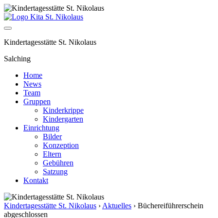
Kindertagesstätte St. Nikolaus
Salching
Home
News
Team
Gruppen
Kinderkrippe
Kindergarten
Einrichtung
Bilder
Konzeption
Eltern
Gebühren
Satzung
Kontakt
Kindertagesstätte St. Nikolaus
›
Aktuelles
›
Büchereiführerschein
abgeschlossen